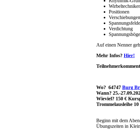
Rhythmik-Grun
Wirbeltechnike
Positionen
Verschiebunge
Spannungsfelder
Verdichtung
Spannungsbögen
Auf einen Nenner gebr
Mehr Infos?
Hier!
Teilnehmerkomment
Wo?
64747
Burg Br
Wann? 25.-27.09.20
Wieviel
? 150 € Kurs
Trommelausleihe 10 
Beginn mit dem Abend
Übungszeiten in Klein