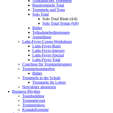
Afrikanisches Trommeln
Basstrommeln Total
Trommeln und Yoga
Solo Total
Solo Total Binär (4/4)
Solo Total Ternär (6/8)
Bilder
Teilnahmebedingungen
Anmeldung
Latin-Fever-Conga-Workshops
Latin-Fever-Basic
Latin-Fever-Intensiv
Latin-Fever-Spezial
Latin-Fever-Total
Coaching für Trommelgruppen
Trommelsommerfest
Bilder
Trommeln in der Schule
Trommeln für Lehrer
Newsletter abonieren
Business Rhythm
Teambuilding
Trommelevent
Trommelshow
Kontaktformular