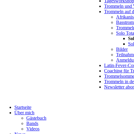
Tagesworkshop
Trommeln und 
Trommeln auf d
Afrikani
Basstrom
Trommel
Solo Tota
Sol
Sol
Bilder
Teilnahm
Anmeldu
Latin-Fever-C
Coaching für 
Trommelsommer
Trommeln in de
Newsletter abo
Startseite
Über mich
Gästebuch
Bands
Videos